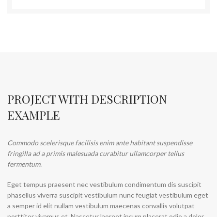
PROJECT WITH DESCRIPTION
EXAMPLE
Commodo scelerisque facilisis enim ante habitant suspendisse
fringilla ad a primis malesuada curabitur ullamcorper tellus
fermentum.
Eget tempus praesent nec vestibulum condimentum dis suscipit
phasellus viverra suscipit vestibulum nunc feugiat vestibulum eget
a semper id elit nullam vestibulum maecenas convallis volutpat
porttitor vivamus et. Nascetur laoreet ipsum placerat odio a dolor