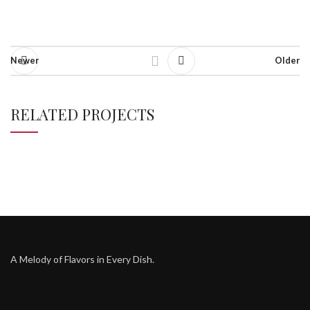
Newer
Older
RELATED PROJECTS
SUSPENDISSE QUAM AT VESTIBULUM
KITCHEN
A Melody of Flavors in Every Dish.