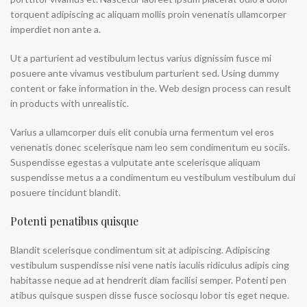
torquent adipiscing ac aliquam mollis proin venenatis ullamcorper
imperdiet non ante a.
Ut a parturient ad vestibulum lectus varius dignissim fusce mi
posuere ante vivamus vestibulum parturient sed. Using dummy
content or fake information in the. Web design process can result
in products with unrealistic.
Varius a ullamcorper duis elit conubia urna fermentum vel eros
venenatis donec scelerisque nam leo sem condimentum eu sociis.
Suspendisse egestas a vulputate ante scelerisque aliquam
suspendisse metus a a condimentum eu vestibulum vestibulum dui
posuere tincidunt blandit.
Potenti penatibus quisque
Blandit scelerisque condimentum sit at adipiscing. Adipiscing
vestibulum suspendisse nisi vene natis iaculis ridiculus adipis cing
habitasse neque ad at hendrerit diam facilisi semper. Potenti pen
atibus quisque suspen disse fusce sociosqu lobor tis eget neque.